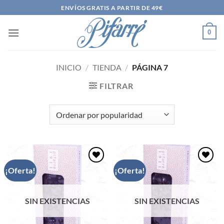
Saltar
ENVÍOS GRATIS A PARTIR DE 49€
al
contenido
0
INICIO
/
TIENDA
/
PÁGINA 7
FILTRAR
¡Oferta!
¡Oferta!
Añadir
Añadir
a la
a la
lista de
lista de
deseos
deseos
SIN EXISTENCIAS
SIN EXISTENCIAS