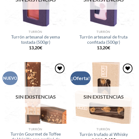
TURRÓN
TURRÓN
Turrón artesanal de yema
Turrón artesanal de fruta
tostada (500gr)
confitada (500gr)
13,20
€
13,20
€
¡Oferta!
Añadir
Añadir
NUEVO
a la
a la
lista de
lista de
deseos
deseos
SIN EXISTENCIAS
SIN EXISTENCIAS
TURRÓN
TURRÓN
Turrón Gourmet de Toffee
Turrón trufado al Whisky