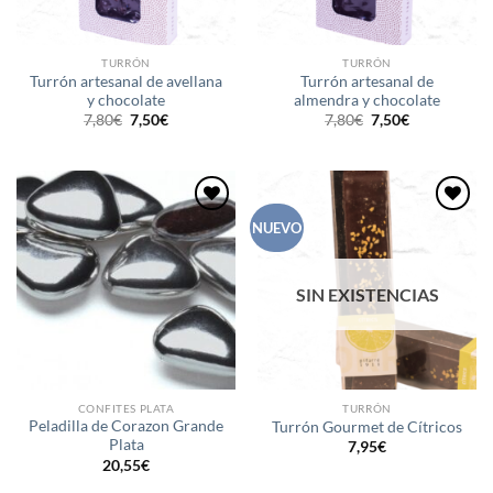
TURRÓN
TURRÓN
Turrón artesanal de avellana
Turrón artesanal de
y chocolate
almendra y chocolate
El
El
El
El
7,80
€
7,50
€
7,80
€
7,50
€
precio
precio
precio
precio
original
actual
original
actual
era:
es:
era:
es:
7,80€.
7,50€.
7,80€.
7,50€.
Añadir
Añadir
NUEVO
a la
a la
lista de
lista de
deseos
deseos
SIN EXISTENCIAS
CONFITES PLATA
TURRÓN
Peladilla de Corazon Grande
Turrón Gourmet de Cítricos
Plata
7,95
€
20,55
€