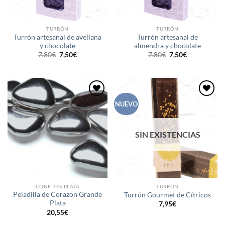
TURRÓN
TURRÓN
Turrón artesanal de avellana
Turrón artesanal de
y chocolate
almendra y chocolate
El
El
El
El
7,80
€
7,50
€
7,80
€
7,50
€
precio
precio
precio
precio
original
actual
original
actual
era:
es:
era:
es:
7,80€.
7,50€.
7,80€.
7,50€.
Añadir
Añadir
NUEVO
a la
a la
lista de
lista de
deseos
deseos
SIN EXISTENCIAS
CONFITES PLATA
TURRÓN
Peladilla de Corazon Grande
Turrón Gourmet de Cítricos
Plata
7,95
€
20,55
€