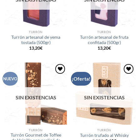
TURRÓN
TURRÓN
Turrón artesanal de yema
Turrón artesanal de fruta
tostada (500gr)
confitada (500gr)
13,20
€
13,20
€
¡Oferta!
Añadir
Añadir
NUEVO
a la
a la
lista de
lista de
deseos
deseos
SIN EXISTENCIAS
SIN EXISTENCIAS
TURRÓN
TURRÓN
Turrón Gourmet de Toffee
Turrón trufado al Whisky