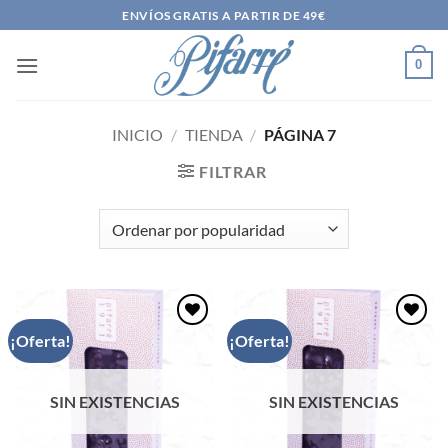
Saltar
ENVÍOS GRATIS A PARTIR DE 49€
al
contenido
0
INICIO
/
TIENDA
/
PÁGINA 7
FILTRAR
¡Oferta!
¡Oferta!
Añadir
Añadir
a la
a la
lista de
lista de
deseos
deseos
SIN EXISTENCIAS
SIN EXISTENCIAS