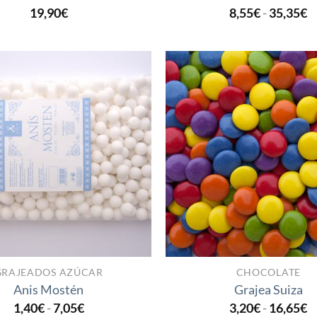
R
19,90
€
8,55
€
-
35,35
€
d
p
d
8
h
3
Añadir
a la
lista
de
deseos
GRAJEADOS AZÚCAR
CHOCOLATE
Anis Mostén
Grajea Suiza
Rango
R
1,40
€
-
7,05
€
3,20
€
-
16,65
€