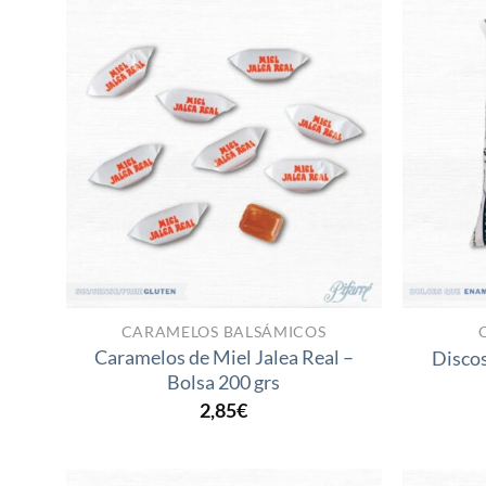
Añadir
a la
lista
de
deseos
CARAMELOS BALSÁMICOS
Caramelos de Miel Jalea Real –
Discos
Bolsa 200 grs
2,85
€