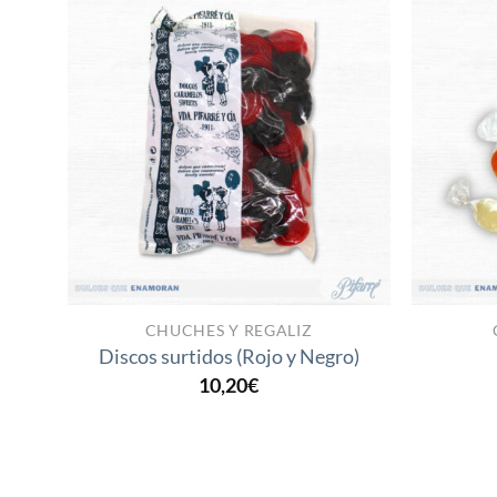
Añadir
a la
lista
de
deseos
CHUCHES Y REGALIZ
Discos surtidos (Rojo y Negro)
10,20
€