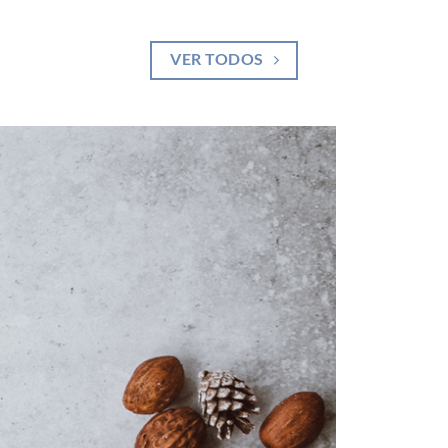
de
d
precios:
p
desde
d
1,40€
3
VER TODOS
hasta
h
7,05€
1