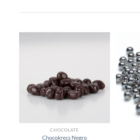
Añadir
a la
lista
de
deseos
CHOCOLATE
Chocokrecs Negro