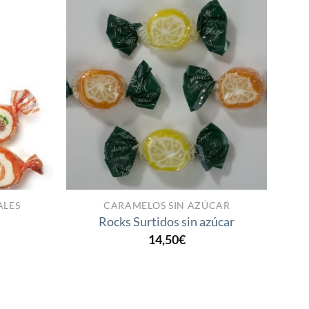
Añadir
Añadir
a la
a la
lista
lista
de
de
deseos
deseos
ALES
CARAMELOS SIN AZÚCAR
Rocks Surtidos sin azúcar
ango
14,50
€
e
recios:
esde
,60€
asta