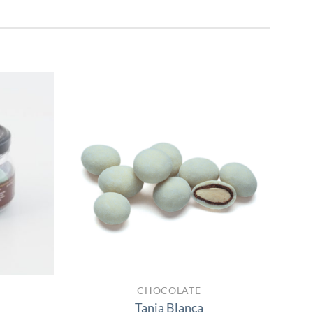
9,80€
Añadir
Añadir
a la
a la
lista
lista
de
de
deseos
deseos
CHOCOLATE
Tania Blanca