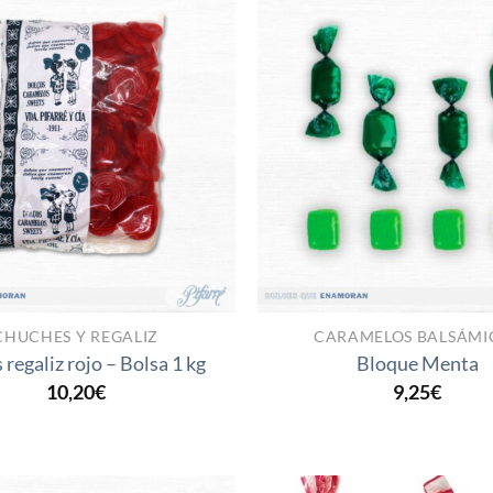
Añadir
a la
lista
de
deseos
CHUCHES Y REGALIZ
CARAMELOS BALSÁMI
 regaliz rojo – Bolsa 1 kg
Bloque Menta
10,20
€
9,25
€