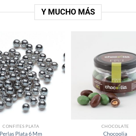
1
Y MUCHO MÁS
Añadir
a la
lista
de
deseos
CONFITES PLATA
CHOCOLATE
Perlas Plata 6 Mm
Chocoolia