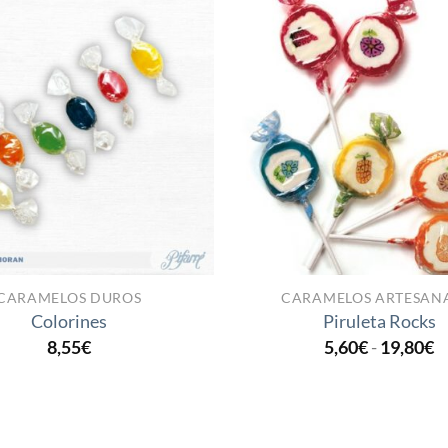
Añadir
a la
lista
de
deseos
CARAMELOS DUROS
CARAMELOS ARTESAN
Colorines
Piruleta Rocks
R
8,55
€
5,60
€
-
19,80
€
d
p
d
5
h