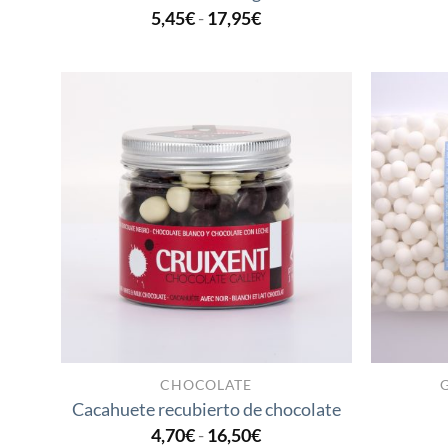
Rango
5,45
€
-
17,95
€
de
precios:
desde
5,45€
hasta
17,95€
Añadir
a la
lista
de
deseos
CHOCOLATE
Cacahuete recubierto de chocolate
Rango
4,70
€
-
16,50
€