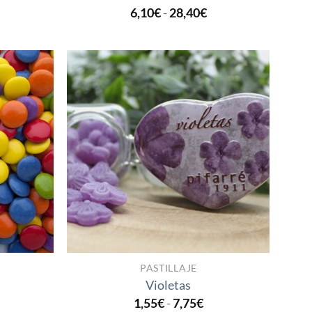
ango
Rango
6,10
€
-
28,40
€
e
de
recios:
precios:
esde
desde
,55€
6,10€
asta
hasta
5,35€
28,40€
Añadir
Añadir
a la
a la
lista
lista
de
de
deseos
deseos
PASTILLAJE
Violetas
ango
Rango
1,55
€
-
7,75
€