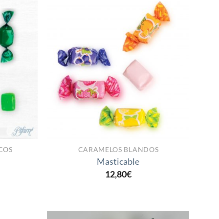
Añadir
Añadir
a la
a la
lista
lista
de
de
deseos
deseos
COS
CARAMELOS BLANDOS
Masticable
12,80
€