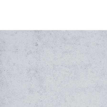
de
precios:
desde
4,70€
hasta
16,50€