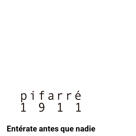
e
de
recios:
precios:
esde
desde
,20€
1,55€
asta
hasta
6,65€
7,75€
Entérate antes que nadie