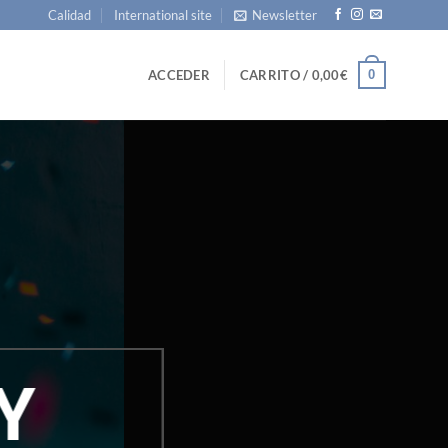
Calidad
International site
Newsletter
0
ACCEDER
CARRITO /
0,00
€
Y