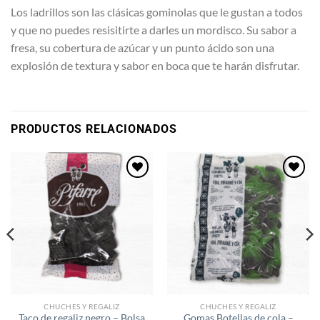
Los ladrillos son las clásicas gominolas que le gustan a todos
y que no puedes resisitirte a darles un mordisco. Su sabor a
fresa, su cobertura de azúcar y un punto ácido son una
explosión de textura y sabor en boca que te harán disfrutar.
PRODUCTOS RELACIONADOS
Añadir
Añadir
a la
a la
lista de
lista de
deseos
deseos
CHUCHES Y REGALIZ
CHUCHES Y REGALIZ
Taco de regaliz negro – Bolsa
Gomas Botellas de cola –