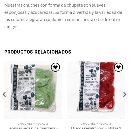
Nuestras chuches con forma de chupete son suaves,
esponjosas y azucaradas. Su forma divertida y la variedad de
los colores alegrarán cualquier reunión, fiesta o tarde entre
amigos.
PRODUCTOS RELACIONADOS
Añadir
Añadir
a la
a la
lista de
lista de
deseos
deseos
CHUCHES Y REGALIZ
CHUCHES Y REGALIZ
Lenguas pica pica manzana –
Discos regaliz rojo – Bolsa 1