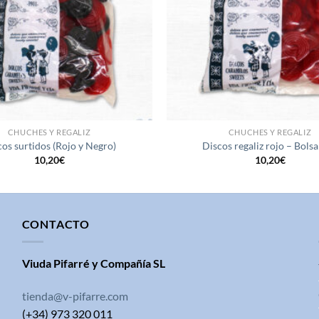
CHUCHES Y REGALIZ
CHUCHES Y REGALIZ
cos surtidos (Rojo y Negro)
Discos regaliz rojo – Bolsa
10,20
€
10,20
€
CONTACTO
Viuda Pifarré y Compañía SL
tienda@v-pifarre.com
(+34) 973 320 011