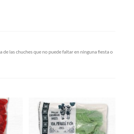
una de las chuches que no puede faltar en ninguna fiesta o
Añadir
Añadir
a la
a la
lista de
lista de
deseos
deseos