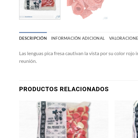
DESCRIPCIÓN
INFORMACIÓN ADICIONAL
VALORACIONES
Las lenguas pica fresa cautivan la vista por su color rojo
reunión.
PRODUCTOS RELACIONADOS
ñadir
Añadir
a la
a la
ista de
lista de
eseos
deseos