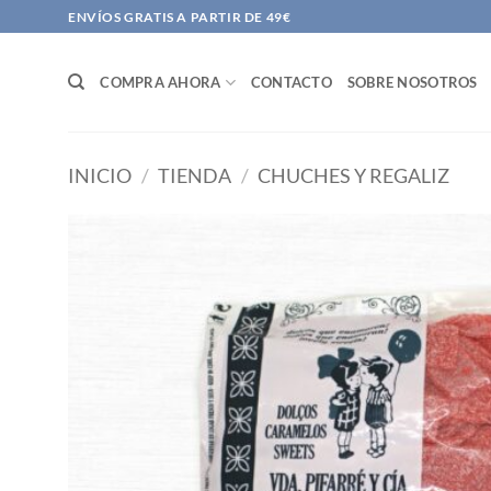
Saltar
ENVÍOS GRATIS A PARTIR DE 49€
al
contenido
COMPRA AHORA
CONTACTO
SOBRE NOSOTROS
INICIO
/
TIENDA
/
CHUCHES Y REGALIZ