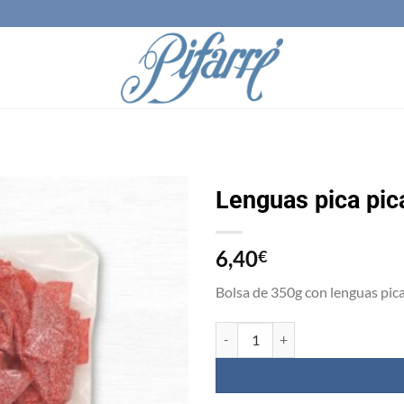
Lenguas pica pic
Añadir
6,40
a la
€
lista
de
Bolsa de 350g con lenguas pica
deseos
Lenguas pica pica fresa - Bolsa 35