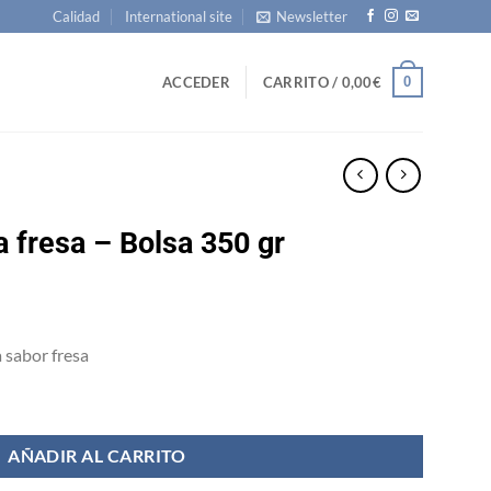
Calidad
International site
Newsletter
0
ACCEDER
CARRITO /
0,00
€
a fresa – Bolsa 350 gr
 sabor fresa
0 gr cantidad
AÑADIR AL CARRITO