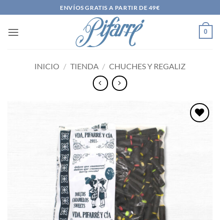
Saltar
ENVÍOS GRATIS A PARTIR DE 49€
al
contenido
0
INICIO
/
TIENDA
/
CHUCHES Y REGALIZ
Añadir
a la
lista
de
deseos