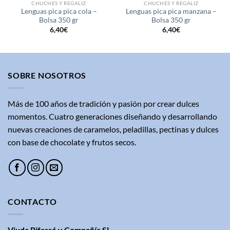
CHUCHES Y REGALIZ
CHUCHES Y REGALIZ
Lenguas pica pica cola –
Lenguas pica pica manzana –
Bolsa 350 gr
Bolsa 350 gr
6,40
€
6,40
€
SOBRE NOSOTROS
Más de 100 años de tradición y pasión por crear dulces
momentos. Cuatro generaciones diseñando y desarrollando
nuevas creaciones de caramelos, peladillas, pectinas y dulces
con base de chocolate y frutos secos.
CONTACTO
Viuda Pifarré y Compañía SL