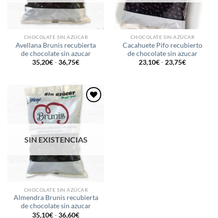
CHOCOLATE SIN AZÚCAR
CHOCOLATE SIN AZÚCAR
Avellana Brunis recubierta
Cacahuete Pifo recubierto
de chocolate sin azucar
de chocolate sin azucar
Rango
Rango
35,20
€
-
36,75
€
23,10
€
-
23,75
€
de
de
precios:
precios:
desde
desde
35,20€
23,10€
hasta
hasta
36,75€
23,75€
Añadir
a la
lista de
deseos
SIN EXISTENCIAS
CHOCOLATE SIN AZÚCAR
Almendra Brunis recubierta
de chocolate sin azucar
Rango
35,10
€
-
36,60
€