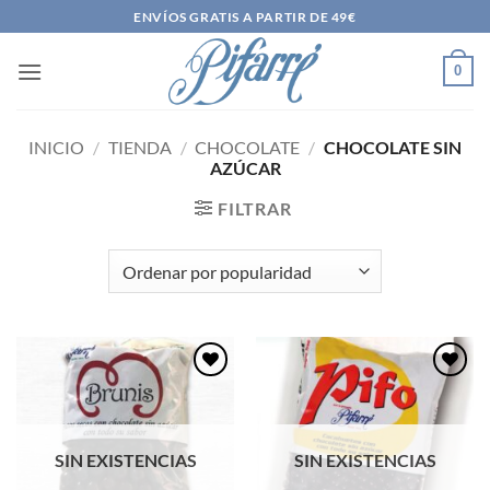
Saltar
ENVÍOS GRATIS A PARTIR DE 49€
al
contenido
0
INICIO
/
TIENDA
/
CHOCOLATE
/
CHOCOLATE SIN
AZÚCAR
FILTRAR
Añadir
Añadir
a la
a la
lista de
lista de
deseos
deseos
SIN EXISTENCIAS
SIN EXISTENCIAS