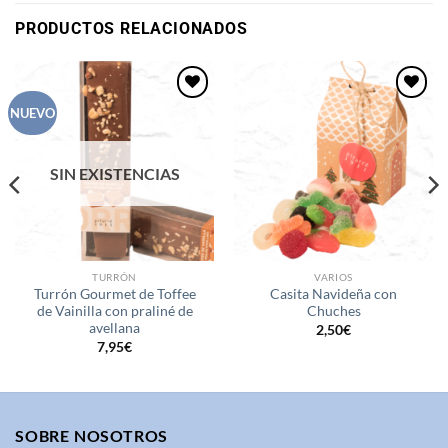
PRODUCTOS RELACIONADOS
Añadir
Añadir
NUEVO
a la
a la
lista de
lista de
deseos
deseos
SIN EXISTENCIAS
TURRÓN
VARIOS
Turrón Gourmet de Toffee
Casita Navideña con
de Vainilla con praliné de
Chuches
avellana
2,50
€
7,95
€
SOBRE NOSOTROS