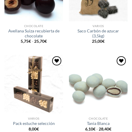
CHOCOLATE
VARIOS
Avellana Suiza recubierta de
Saco Carbón de azucar
chocolate
(3,5kg)
Rango
5,75
€
-
25,70
€
25,00
€
de
precios:
desde
5,75€
hasta
25,70€
Añadir
Añadir
a la
a la
lista de
lista de
deseos
deseos
VARIOS
CHOCOLATE
Pack estuche selección
Tania Blanca
Rango
8,00
€
6,10
€
-
28,40
€