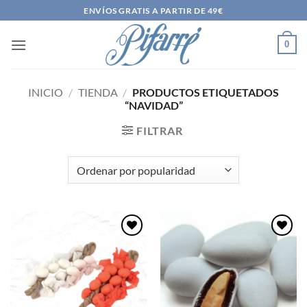
Saltar
ENVÍOS GRATIS A PARTIR DE 49€
al
contenido
0
INICIO
/
TIENDA
/
PRODUCTOS ETIQUETADOS
“NAVIDAD”
FILTRAR
Añadir
Añadir
a la
a la
lista de
lista de
deseos
deseos