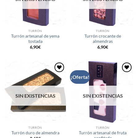
TURRÓN
TURRÓN
Turrón artesanal de yema
Turrón crocante de
tostada
almendras
6,90
€
6,90
€
¡Oferta!
Añadir
Añadir
a la
a la
lista de
lista de
deseos
deseos
SIN EXISTENCIAS
SIN EXISTENCIAS
TURRÓN
TURRÓN
Turrón artesanal de fruta
Turrón duro de almendra
confitada