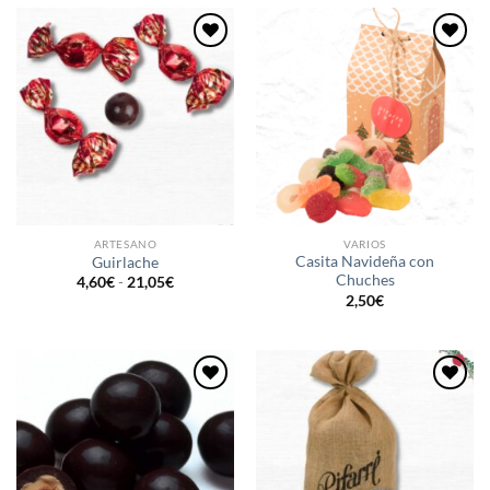
5,90€
6,10€
hasta
hasta
28,60€
20,50€
Añadir
Añadir
a la
a la
lista de
lista de
deseos
deseos
ARTESANO
VARIOS
Casita Navideña con
Guirlache
Chuches
Rango
4,60
€
-
21,05
€
de
2,50
€
precios:
desde
4,60€
hasta
21,05€
Añadir
Añadir
a la
a la
lista de
lista de
deseos
deseos