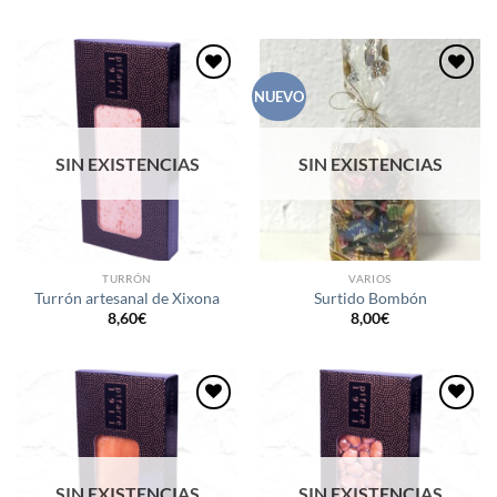
de
precios:
desde
6,10€
hasta
28,40€
Añadir
Añadir
NUEVO
a la
a la
lista de
lista de
deseos
deseos
SIN EXISTENCIAS
SIN EXISTENCIAS
TURRÓN
VARIOS
Turrón artesanal de Xixona
Surtido Bombón
8,60
€
8,00
€
Añadir
Añadir
a la
a la
lista de
lista de
deseos
deseos
SIN EXISTENCIAS
SIN EXISTENCIAS