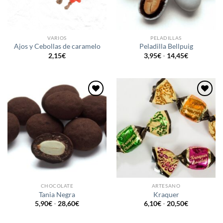
VARIOS
PELADILLAS
Ajos y Cebollas de caramelo
Peladilla Bellpuig
Rango
2,15
€
3,95
€
-
14,45
€
de
precios:
desde
3,95€
hasta
14,45€
Añadir
Añadir
a la
a la
lista de
lista de
deseos
deseos
CHOCOLATE
ARTESANO
Tania Negra
Kraquer
Rango
Rango
5,90
€
-
28,60
€
6,10
€
-
20,50
€
de
de
precios:
precios:
desde
desde