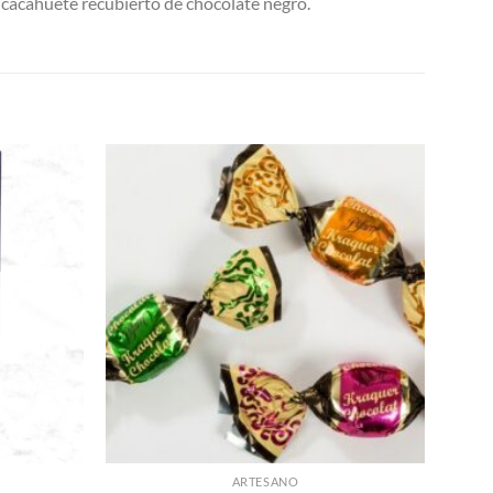
y cacahuete recubierto de chocolate negro.
Añadir
Añadir
a la
a la
lista de
lista de
deseos
deseos
ARTESANO