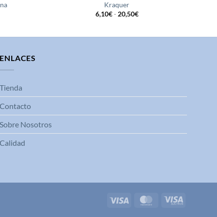
ona
Kraquer
Rango
6,10
€
-
20,50
€
de
precios:
desde
6,10€
hasta
20,50€
ENLACES
Tienda
Contacto
Sobre Nosotros
Calidad
Visa
MasterCard
Visa
Electron