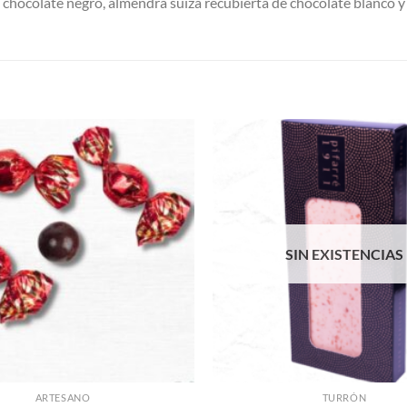
e chocolate negro, almendra suiza recubierta de chocolate blanco 
Añadir
a la
lista de
deseos
SIN EXISTENCIAS
ARTESANO
TURRÓN