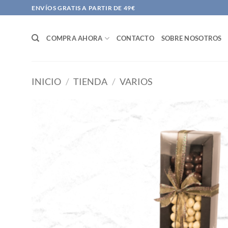
Saltar
ENVÍOS GRATIS A PARTIR DE 49€
al
contenido
COMPRA AHORA
CONTACTO
SOBRE NOSOTROS
INICIO
/
TIENDA
/
VARIOS