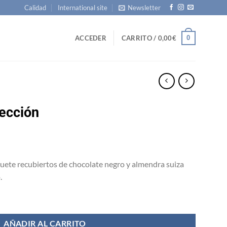
Calidad
International site
Newsletter
0
ACCEDER
CARRITO /
0,00
€
ección
huete recubiertos de chocolate negro y almendra suiza
.
AÑADIR AL CARRITO