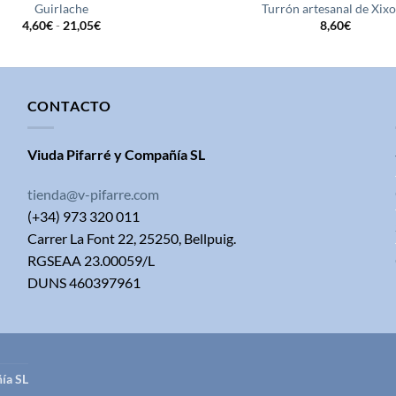
Guirlache
Turrón artesanal de Xix
Rango
4,60
€
-
21,05
€
8,60
€
de
precios:
desde
4,60€
hasta
21,05€
CONTACTO
Viuda Pifarré y Compañía SL
tienda@v-pifarre.com
(+34) 973 320 011
Carrer La Font 22, 25250, Bellpuig.
RGSEAA 23.00059/L
DUNS 460397961
ía SL