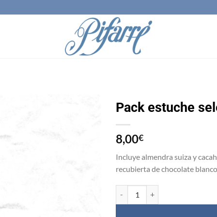
Pack estuche sel
Añadir
8,00
a la
€
lista
de
Incluye almendra suiza y caca
deseos
recubierta de chocolate blanco
Pack estuche selección cantidad