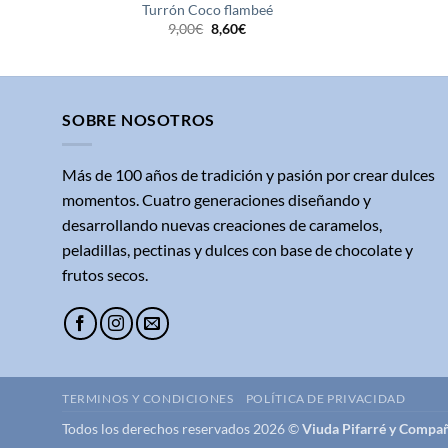
Turrón Coco flambeé
El
El
9,00
€
8,60
€
precio
precio
original
actual
era:
es:
9,00€.
8,60€.
SOBRE NOSOTROS
Más de 100 años de tradición y pasión por crear dulces
momentos. Cuatro generaciones diseñando y
desarrollando nuevas creaciones de caramelos,
peladillas, pectinas y dulces con base de chocolate y
frutos secos.
TERMINOS Y CONDICIONES
POLÍTICA DE PRIVACIDAD
Todos los derechos reservados 2026 ©
Viuda Pifarré y Compañ