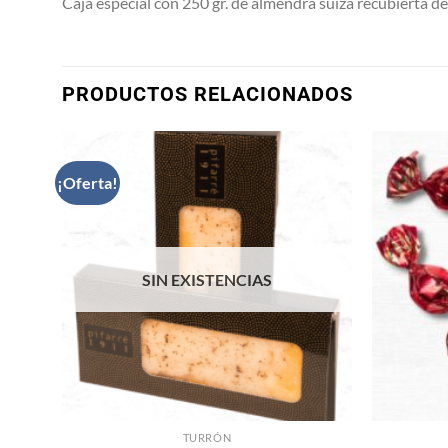
Caja especial con 250 gr. de almendra suiza recubierta d
PRODUCTOS RELACIONADOS
¡Oferta!
ñadir
Añadir
a la
a la
ista de
lista de
eseos
deseos
SIN EXISTENCIAS
TURRÓN