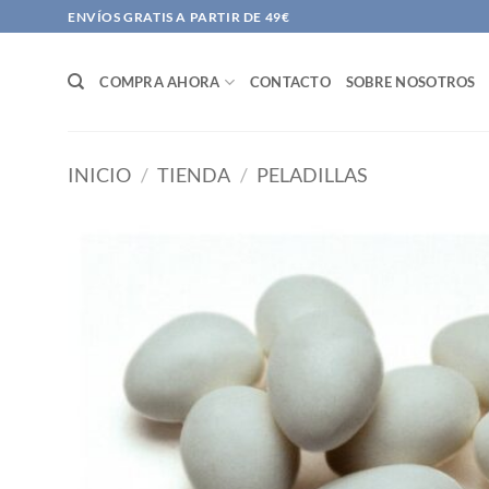
Saltar
ENVÍOS GRATIS A PARTIR DE 49€
al
contenido
COMPRA AHORA
CONTACTO
SOBRE NOSOTROS
INICIO
/
TIENDA
/
PELADILLAS