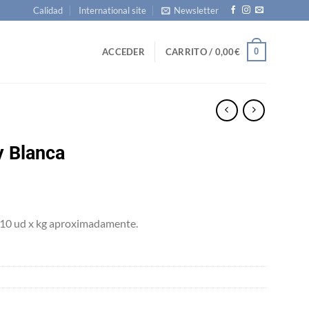
Calidad
International site
Newsletter
0
ACCEDER
CARRITO /
0,00
€
y Blanca
10 ud x kg aproximadamente.