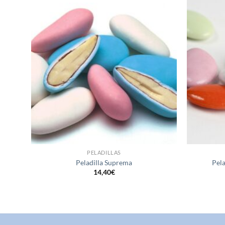
ñadir
Añadir
a la
a la
ista de
lista de
eseos
deseos
PELADILLAS
Peladilla Suprema
Pela
14,40
€