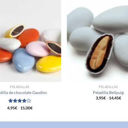
Añadir
a la
lista de
deseos
PELADILLAS
PELADILLAS
dilla de chocolate Gaudins
Peladilla Bellpuig
Ran
3,95
€
-
14,45
€
de
prec
Valorado
Rango
4,95
€
-
15,00
€
des
de
con
4
de
3,9
precios:
5
has
desde
14,
4,95€
hasta