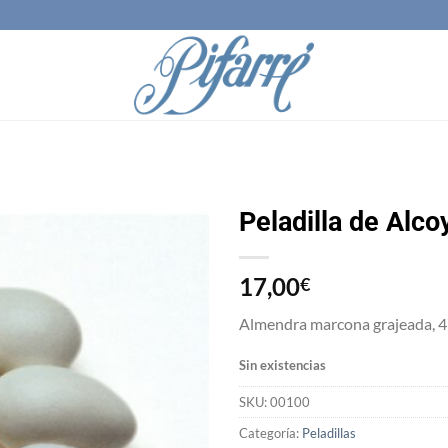
Peladilla de Alco
Añadir
17,00
a la
€
lista
de
Almendra marcona grajeada, 4
deseos
Sin existencias
SKU:
00100
Categoría:
Peladillas