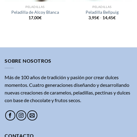
PELADILLAS
PELADILLAS
Peladilla de Alcoy Blanca
Peladilla Bellpuig
Rango
17,00
€
3,95
€
-
14,45
€
de
precios:
desde
3,95€
hasta
14,45€
SOBRE NOSOTROS
Más de 100 años de tradición y pasión por crear dulces
momentos. Cuatro generaciones diseñando y desarrollando
nuevas creaciones de caramelos, peladillas, pectinas y dulces
con base de chocolate y frutos secos.
CONTACTO