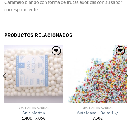
Caramelo blando con forma de frutas exóticas con su sabor
correspondiente.
PRODUCTOS RELACIONADOS
Añadir
Añadir
a la
a la
lista de
lista de
deseos
deseos
GRAJEADOS AZÚCAR
GRAJEADOS AZÚCAR
Anis Mostén
Anís Mana – Bolsa 1 kg
Rango
1,40
€
-
7,05
€
9,50
€
de
precios:
desde