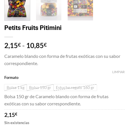
Petits Fruits Pitimini
Rango
2,15
-
10,85
€
€
de
Caramelo blando con forma de frutas exóticas con su sabor
precios:
correspondiente.
desde
2,15€
LIMPIAR
Formato
hasta
10,85€
Bolsa 1 kg
Bolsa 150 gr
Estuche regalo 160 gr
Bolsa 150 gr de Caramelo blando con forma de frutas
exóticas con su sabor correspondiente.
2,15
€
Sin existencias