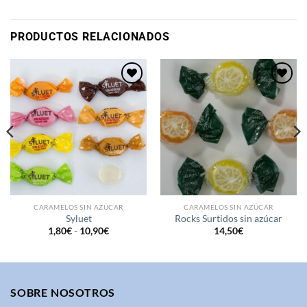
PRODUCTOS RELACIONADOS
Añadir
Añadir
a la
a la
lista de
lista de
deseos
deseos
CARAMELOS SIN AZÚCAR
CARAMELOS SIN AZÚCAR
Syluet
Rocks Surtidos sin azúcar
Rango
1,80
€
-
10,90
€
14,50
€
de
precios:
desde
1,80€
hasta
10,90€
SOBRE NOSOTROS