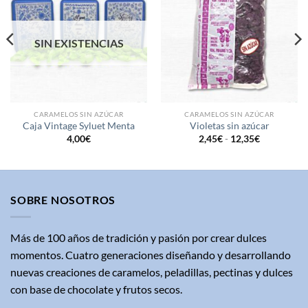
a la
a la
lista de
lista de
deseos
deseos
SIN EXISTENCIAS
CARAMELOS SIN AZÚCAR
CARAMELOS SIN AZÚCAR
Caja Vintage Syluet Menta
Violetas sin azúcar
Rango
4,00
€
2,45
€
-
12,35
€
de
precios:
desde
2,45€
hasta
12,35€
SOBRE NOSOTROS
Más de 100 años de tradición y pasión por crear dulces
momentos. Cuatro generaciones diseñando y desarrollando
nuevas creaciones de caramelos, peladillas, pectinas y dulces
con base de chocolate y frutos secos.