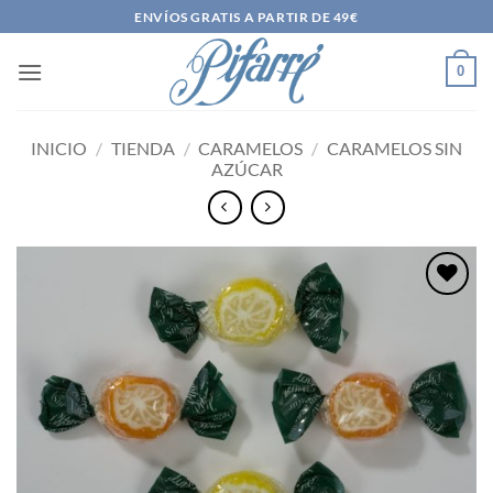
Saltar
ENVÍOS GRATIS A PARTIR DE 49€
al
contenido
0
INICIO
/
TIENDA
/
CARAMELOS
/
CARAMELOS SIN
AZÚCAR
Añadir
a la
lista
de
deseos