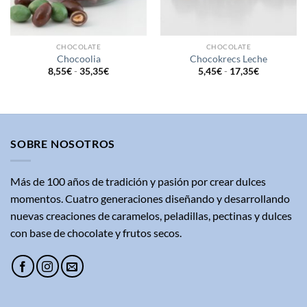
CHOCOLATE
CHOCOLATE
Chocoolia
Chocokrecs Leche
Rango
Rango
8,55
€
-
35,35
€
5,45
€
-
17,35
€
de
de
precios:
precios:
desde
desde
8,55€
5,45€
hasta
hasta
35,35€
17,35€
SOBRE NOSOTROS
Más de 100 años de tradición y pasión por crear dulces
momentos. Cuatro generaciones diseñando y desarrollando
nuevas creaciones de caramelos, peladillas, pectinas y dulces
con base de chocolate y frutos secos.