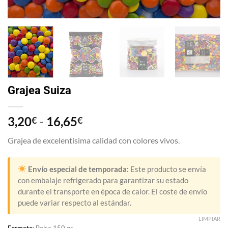
Grajea Suiza
Rango
3,20
-
16,65
€
€
de
Grajea de excelentísima calidad con colores vivos.
precios:
desde
3,20€
Envío especial de temporada:
Este producto se envía
hasta
con embalaje refrigerado para garantizar su estado
durante el transporte en época de calor. El coste de envío
16,65€
puede variar respecto al estándar.
LIMPIAR