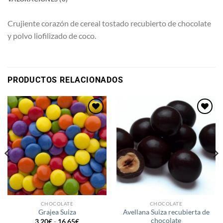
Crujiente corazón de cereal tostado recubierto de chocolate
y polvo liofilizado de coco.
PRODUCTOS RELACIONADOS
Añadir
Añadir
a la
a la
lista de
lista de
deseos
deseos
CHOCOLATE
CHOCOLATE
Avellana Suiza recubierta de
Grajea Suiza
chocolate
Rango
3,20
€
-
16,65
€