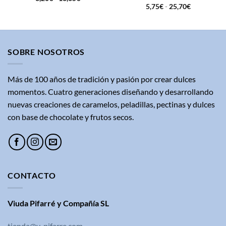
de
Rango
5,75
€
-
25,70
€
precios:
de
desde
precios:
3,20€
desde
hasta
5,75€
16,65€
hasta
25,70€
SOBRE NOSOTROS
Más de 100 años de tradición y pasión por crear dulces
momentos. Cuatro generaciones diseñando y desarrollando
nuevas creaciones de caramelos, peladillas, pectinas y dulces
con base de chocolate y frutos secos.
CONTACTO
Viuda Pifarré y Compañía SL
tienda@v-pifarre.com