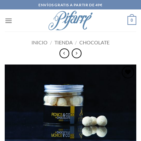
Saltar
ENVÍOS GRATIS A PARTIR DE 49€
al
contenido
0
INICIO
/
TIENDA
/
CHOCOLATE
Añadir
a la
lista
de
deseos