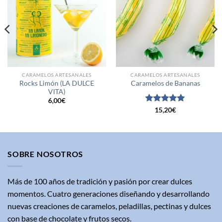
lista de
lista de
deseos
deseos
CARAMELOS ARTESANALES
CARAMELOS ARTESANALES
Rocks Limón (LA DULCE
Caramelos de Bananas
VITA)
6,00
€
Valorado
15,20
€
con
5
de 5
SOBRE NOSOTROS
Más de 100 años de tradición y pasión por crear dulces
momentos. Cuatro generaciones diseñando y desarrollando
nuevas creaciones de caramelos, peladillas, pectinas y dulces
con base de chocolate y frutos secos.