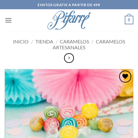
Saltar
ENVÍOS GRATIS A PARTIR DE 49€
al
contenido
0
INICIO
/
TIENDA
/
CARAMELOS
/
CARAMELOS
ARTESANALES
Añadir
a la
lista
de
deseos