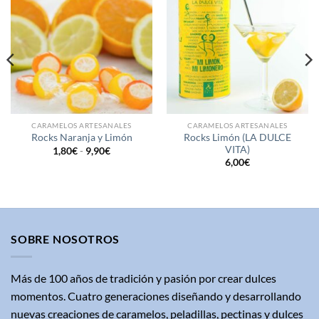
Añadir
Añadir
a la
a la
lista de
lista de
deseos
deseos
CARAMELOS ARTESANALES
CARAMELOS ARTESANALES
Rocks Limón (LA DULCE
Rocks Naranja y Limón
VITA)
Rango
1,80
€
-
9,90
€
de
6,00
€
precios:
desde
1,80€
hasta
9,90€
SOBRE NOSOTROS
Más de 100 años de tradición y pasión por crear dulces
momentos. Cuatro generaciones diseñando y desarrollando
nuevas creaciones de caramelos, peladillas, pectinas y dulces