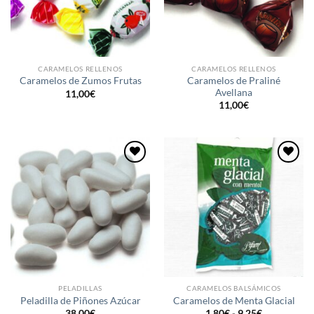
CARAMELOS RELLENOS
CARAMELOS RELLENOS
Caramelos de Praliné
Caramelos de Zumos Frutas
Avellana
11,00
€
11,00
€
Añadir
Añadir
a la
a la
lista de
lista de
deseos
deseos
PELADILLAS
CARAMELOS BALSÁMICOS
Peladilla de Piñones Azúcar
Caramelos de Menta Glacial
Rango
38,00
€
1,80
€
-
9,25
€