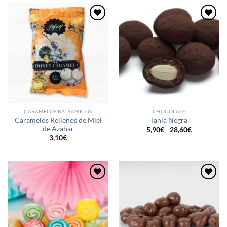
hasta
16,65€
Añadir
Añadir
a la
a la
lista de
lista de
deseos
deseos
CARAMELOS BALSÁMICOS
CHOCOLATE
Caramelos Rellenos de Miel
Tania Negra
de Azahar
Rango
5,90
€
-
28,60
€
de
3,10
€
precios:
desde
5,90€
hasta
28,60€
Añadir
Añadir
a la
a la
lista de
lista de
deseos
deseos