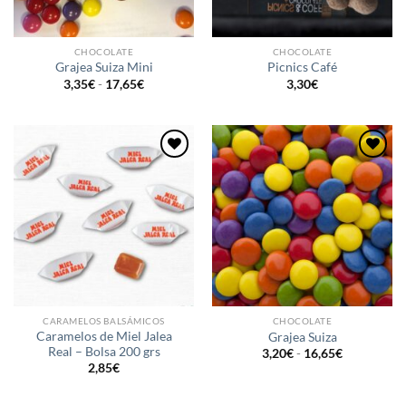
CHOCOLATE
CHOCOLATE
Grajea Suiza Mini
Picnics Café
Rango
3,35
€
-
17,65
€
3,30
€
de
precios:
desde
3,35€
hasta
17,65€
Añadir
Añadir
a la
a la
lista de
lista de
deseos
deseos
CARAMELOS BALSÁMICOS
CHOCOLATE
Caramelos de Miel Jalea
Grajea Suiza
Real – Bolsa 200 grs
Rango
3,20
€
-
16,65
€
de
2,85
€
precios:
desde
3,20€