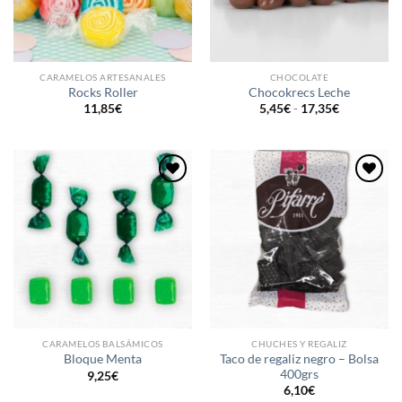
CARAMELOS ARTESANALES
CHOCOLATE
Rocks Roller
Chocokrecs Leche
Rango
11,85
€
5,45
€
-
17,35
€
de
precios:
desde
5,45€
hasta
17,35€
Añadir
Añadir
a la
a la
lista de
lista de
deseos
deseos
CARAMELOS BALSÁMICOS
CHUCHES Y REGALIZ
Taco de regaliz negro – Bolsa
Bloque Menta
400grs
9,25
€
6,10
€