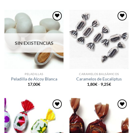
Añadir
Añadir
a la
a la
lista de
lista de
deseos
deseos
SIN EXISTENCIAS
PELADILLAS
CARAMELOS BALSÁMICOS
Peladilla de Alcoy Blanca
Caramelos de Eucaliptus
Rango
17,00
€
1,80
€
-
9,25
€
de
precios:
desde
1,80€
hasta
9,25€
Añadir
Añadir
a la
a la
lista de
lista de
deseos
deseos