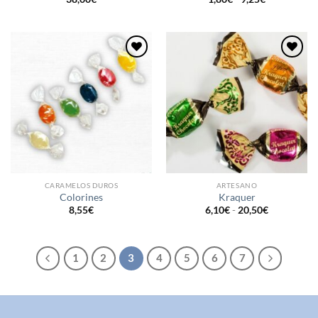
de
precios:
desde
1,80€
hasta
9,25€
Añadir
Añadir
a la
a la
lista de
lista de
deseos
deseos
CARAMELOS DUROS
ARTESANO
Colorines
Kraquer
Rango
8,55
€
6,10
€
-
20,50
€
de
precios:
desde
6,10€
hasta
1
2
3
4
5
6
7
20,50€