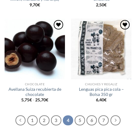
9,70
€
2,50
€
Añadir
Añadir
a la
a la
lista de
lista de
deseos
deseos
CHOCOLATE
CHUCHES Y REGALIZ
Avellana Suiza recubierta de
Lenguas pica pica cola –
chocolate
Bolsa 350 gr
Rango
5,75
€
-
25,70
€
6,40
€
de
precios:
desde
5,75€
hasta
1
2
3
4
5
6
7
25,70€