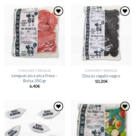
Añadir
Añadir
a la
a la
lista de
lista de
deseos
deseos
CHUCHES Y REGALIZ
CHUCHES Y REGALIZ
Lenguas pica pica fresa –
Discos regaliz negro
Bolsa 350 gr
10,20
€
6,40
€
Añadir
Añadir
a la
a la
lista de
lista de
deseos
deseos