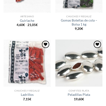
ARTESANO
CHUCHES Y REGALIZ
Gomas Botellas de cola –
Guirlache
Bolsa 1 kg
Rango
4,60
€
-
21,05
€
de
9,20
€
precios:
desde
4,60€
hasta
21,05€
Añadir
Añadir
a la
a la
lista de
lista de
deseos
deseos
CHUCHES Y REGALIZ
CONFITES PLATA
Ladrillos
Peladillas Plata
7,15
€
19,60
€