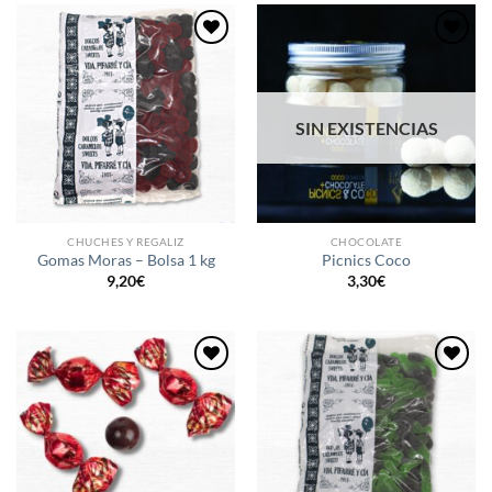
hasta
21,20€
Añadir
Añadir
a la
a la
lista de
lista de
deseos
deseos
SIN EXISTENCIAS
CHUCHES Y REGALIZ
CHOCOLATE
Gomas Moras – Bolsa 1 kg
Picnics Coco
9,20
€
3,30
€
Añadir
Añadir
a la
a la
lista de
lista de
deseos
deseos