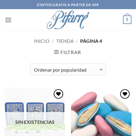
Saltar
ENVÍOS GRATIS A PARTIR DE 49€
al
contenido
0
INICIO
/
TIENDA
/
PÁGINA 4
FILTRAR
Añadir
Añadir
a la
a la
lista de
lista de
deseos
deseos
SIN EXISTENCIAS