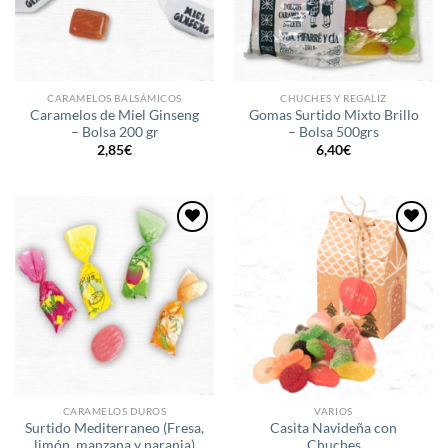
CARAMELOS BALSÁMICOS
CHUCHES Y REGALIZ
Caramelos de Miel Ginseng
Gomas Surtido Mixto Brillo
– Bolsa 200 gr
– Bolsa 500grs
2,85
€
6,40
€
Añadir
Añadir
a la
a la
lista de
lista de
deseos
deseos
CARAMELOS DUROS
VARIOS
Surtido Mediterraneo (Fresa,
Casita Navideña con
limón, manzana y naranja)
Chuches