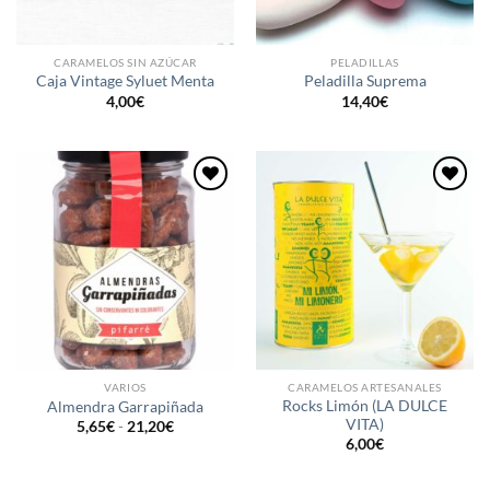
CARAMELOS SIN AZÚCAR
PELADILLAS
Caja Vintage Syluet Menta
Peladilla Suprema
4,00
€
14,40
€
Añadir
Añadir
a la
a la
lista de
lista de
deseos
deseos
VARIOS
CARAMELOS ARTESANALES
Rocks Limón (LA DULCE
Almendra Garrapiñada
VITA)
Rango
5,65
€
-
21,20
€
de
6,00
€
precios:
desde
5,65€